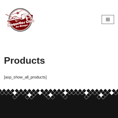
Aller
au
contenu
Products
[asp_show_all_products]